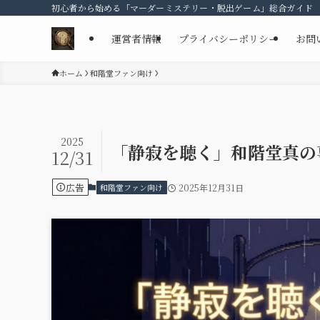
初心者から始める「マーダーミステリー・脱出ゲーム」総合ガイド
運営者情報
プライバシーポリシー
お問
ホーム
和階堂ファン向け
2025
「静寂を聴く」和階堂真の
12/31
広告
和階堂ファン向け
2025年12月31日