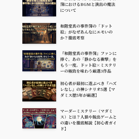
簿におけるBGMと演出の魔法
について
和階堂真の事件簿の「ドット
、
絵」がなぜあんなにエモいの
か？徹底考察
『和階堂真の事件簿』ファンに
捧ぐ。あの「静かなる衝撃」を
もう一度。ドット絵×ミステリ
ーの極致を味わう厳選3作品
初心者が最初に遊ぶべき『ハズ
レなし』の神シナリオ5選【マ
ダミス歴5年が厳選】
マーダーミステリー（マダミ
ス）とは？人狼や脱出ゲームと
の違いを徹底解説【初心者ガイ
ド】