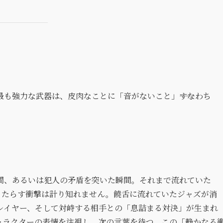
も強力な武器は、皮肉なことに「音がないこと」――すなわち
間、あるいは犯人の矛盾を突いた瞬間。それまで流れていた
もたらす衝撃は計り知れません。饒舌に流れていたジャズが消
レイヤー、そして対峙する相手との「息詰まる対決」が生まれ
ャラクターの表情を注視し、次の言葉を待つ。この「静かなる