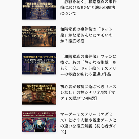
「静寂を聴く」和階堂真の事件
簿におけるBGMと演出の魔法
について
和階堂真の事件簿の「ドット
絵」がなぜあんなにエモいの
か？徹底考察
『和階堂真の事件簿』ファンに
捧ぐ。あの「静かなる衝撃」を
もう一度。ドット絵×ミステリ
ーの極致を味わう厳選3作品
初心者が最初に遊ぶべき『ハズ
レなし』の神シナリオ5選【マ
ダミス歴5年が厳選】
マーダーミステリー（マダミ
ス）とは？人狼や脱出ゲームと
の違いを徹底解説【初心者ガイ
ド】