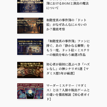
簿におけるBGMと演出の魔法
について
和階堂真の事件簿の「ドット
絵」がなぜあんなにエモいの
か？徹底考察
『和階堂真の事件簿』ファンに
捧ぐ。あの「静かなる衝撃」を
もう一度。ドット絵×ミステリ
ーの極致を味わう厳選3作品
初心者が最初に遊ぶべき『ハズ
レなし』の神シナリオ5選【マ
ダミス歴5年が厳選】
マーダーミステリー（マダミ
ス）とは？人狼や脱出ゲームと
の違いを徹底解説【初心者ガイ
ド】