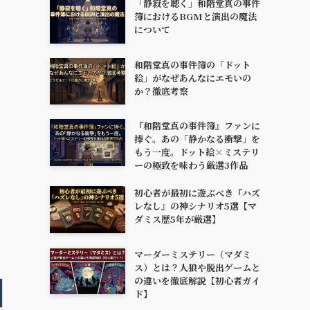
「静寂を聴く」和階堂真の事件
簿におけるBGMと演出の魔法
について
和階堂真の事件簿の「ドット
絵」がなぜあんなにエモいの
か？徹底考察
『和階堂真の事件簿』ファンに
捧ぐ。あの「静かなる衝撃」を
もう一度。ドット絵×ミステリ
ーの極致を味わう厳選3作品
初心者が最初に遊ぶべき『ハズ
レなし』の神シナリオ5選【マ
ダミス歴5年が厳選】
マーダーミステリー（マダミ
ス）とは？人狼や脱出ゲームと
の違いを徹底解説【初心者ガイ
ド】